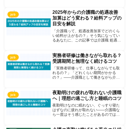
もしあなたが今、このような不安を抱え
ているなら、それはごく自然なことで
す。介護職は、高齢化が進む日本社会に
2025年からの介護職の処遇改善
job
おいて、最も必要とされてい...
加算はどう変わる？給料アップの
目安を解説
「介護職って、処遇改善加算でどのくら
い給料が上がるの？」そう気になってい
るあなたに、この記事では介護職 処遇改
善加算でいくらもらえるか、2025年の制
度内容をもとにわかりやすく解説しま
す。職種別の目安額や給与への反映タイ
実務者研修は働きながら取れる？
job
ミング、求人票での確...
受講期間と無理なく続けるコツ
「実務者研修って、仕事しながらでも取
れるの？」「どれくらい期間がかかる
の？」——介護職として働きながら介護
福祉士を目指している方なら、一度は感
じる疑問ではないでしょうか。実務者研
修は、介護福祉士国家試験の受験に必須
夜勤明けの疲れが取れない介護職
job
の資格です。しかし、フルタ...
へ｜理想の過ごし方と睡眠のコツ
夜勤明けなのに眠れない、ぐっすり寝た
はずなのに疲れが取れない——介護職な
ら一度はそう感じたことがあるのではな
いでしょうか。夜間の長時間勤務は、体
の内側のリズムに大きな影響を与えま
す。この記事では、夜勤明けの疲れが取