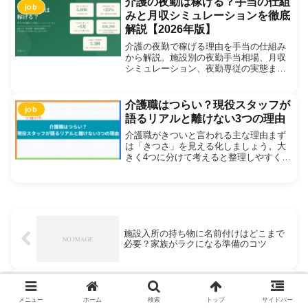
介護の夜勤は稼げる？手当の仕組
job
れない理由を整理しながら、...
みと月収シミュレーションを徹底
解説【2026年版】
介護の夜勤で稼げる理由を手当の仕組み
から解説。施設別の夜勤手当相場、月収
シミュレーション、夜勤専従の実態まで
2026年最新データで紹介します。
介護職はつらい？現役スタッフが
job
語るリアルと離けない3つの理由
介護職がきついと言われる主な理由まず
は「きつさ」を見える化しましょう。大
きく4つに分けて考えると整理しやすくな
ります。身体的なきつさ（体力・腰への
負担）精神的なきつさ（感情労働・看取
りのストレス）職場環境によるきつさ
（人間関係・人手不足）待...
施設入所の持ち物に名前付けはどこまで
必要？家族がラクになる準備のコツ
親の通院付き添いがしんどいときはどう
メニュー
ホーム
検索
トップ
サイドバー
する？介護離職を防ぐための分担と工夫